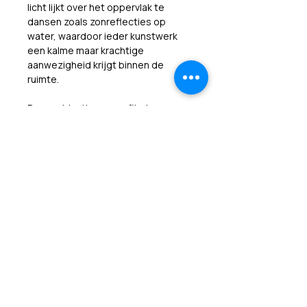
licht lijkt over het oppervlak te 
dansen zoals zonreflecties op 
water, waardoor ieder kunstwerk 
een kalme maar krachtige 
aanwezigheid krijgt binnen de 
ruimte.
De combinatie van verfijnde 
texturen, organische bewegingen 
en minimalistische elegantie roept 
een gevoel op van rust, vrijheid en 
verbondenheid met de natuur. 
“Waves Collectors Series” nodigt 
de kijker uit om stil te staan bij het 
ritme van de oceaan en de 
schoonheid van beweging 
gevangen in een tijdloos 
sculpturaal object.
Product informatie