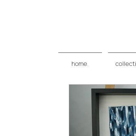
home.
collect