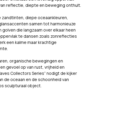
Wilt u zeker weten d
van reflectie, diepte en beweging onthult.
impact maakt in uw 
 zandtinten, diepe oceaankleuren, 
Laat uw gegevens a
 glansaccenten samen tot harmonieuze 
adviesgesprek.
 golven die langzaam over elkaar heen 
 oppervlak te dansen zoals zonreflecties 
erk een kalme maar krachtige 
imte.
turen, organische bewegingen en 
en gevoel op van rust, vrijheid en 
ves Collectors Series” nodigt de kijker 
e van de oceaan en de schoonheid van 
s sculpturaal object.