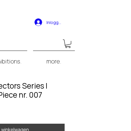
Inloggen
ibitions.
more.
ctors Series |
iece nr. 007
n winkelwagen