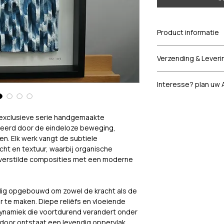
Product informatie
Product: 
Waves Coll
Verzending & Leveri
nr. 007
Afmetingen:
 35 cm
Nederland
cm (diepte)
Interesse? plan uw 
Gratis levering binn
Materiaal:
 Houten p
Samen de perfecte 
acrylverf
Internationale ve
collectie tot maatwe
Frame: 
Houten fram
 exclusieve serie handgemaakte 
Wereldwijde verzend
reerd door de eindeloze beweging, 
Het kiezen van de ju
n. Elk werk vangt de subtiele 
Vanwege het unieke 
ervaring. De lichtinv
cht en textuur, waarbij organische 
verpakking van iede
bepalen hoe een ruim
 verstilde composities met een moderne 
verzendkosten voor
snelt gaat kloppen v
berekend. Kleinere 
collectie, of dat u o
standaard internati
opdracht (commission
ldig opgebouwd om zowel de kracht als de 
verzonden.
afgestemd op uw inter
 te maken. Diepe reliëfs en vloeiende 
essentieel.
dynamiek die voortdurend verandert onder 
Neem gerust contact
rdoor ontstaat een levendig oppervlak 
verzendofferte.