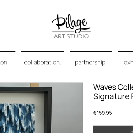
ion.
collaboration.
partnership.
exh
Waves Colle
Signature P
Prijs
€ 159,95
I