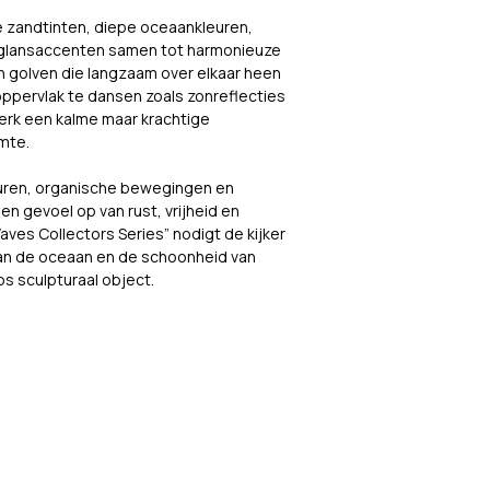
 zandtinten, diepe oceaankleuren, 
 glansaccenten samen tot harmonieuze 
 golven die langzaam over elkaar heen 
 oppervlak te dansen zoals zonreflecties 
erk een kalme maar krachtige 
imte.
turen, organische bewegingen en 
en gevoel op van rust, vrijheid en 
ves Collectors Series” nodigt de kijker 
e van de oceaan en de schoonheid van 
s sculpturaal object.