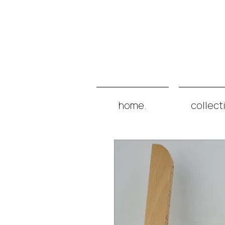
home.
collect