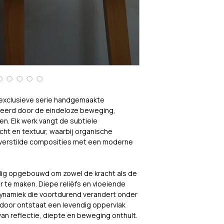
Wilt u zeker weten d
impact maakt in uw 
Laat uw gegevens a
adviesgesprek.
 exclusieve serie handgemaakte 
reerd door de eindeloze beweging, 
n. Elk werk vangt de subtiele 
cht en textuur, waarbij organische 
 verstilde composities met een moderne 
ldig opgebouwd om zowel de kracht als de 
 te maken. Diepe reliëfs en vloeiende 
dynamiek die voortdurend verandert onder 
rdoor ontstaat een levendig oppervlak 
van reflectie, diepte en beweging onthult.