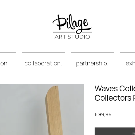
ion.
collaboration.
partnership.
exh
Waves Colle
Collectors 
Prijs
€ 89,95
I