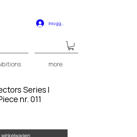
Inloggen
ibitions.
more.
ctors Series |
Piece nr. 011
n winkelwagen