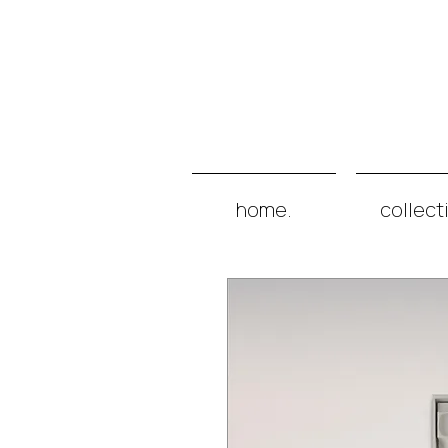
home.
collect