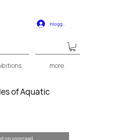
Inloggen
ibitions.
more.
des of Aquatic
et op voorraad