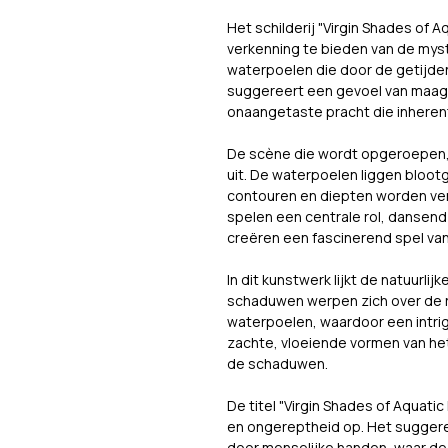
Het schilderij "Virgin Shades of A
verkenning te bieden van de mys
waterpoelen die door de getijden 
suggereert een gevoel van maagd
onaangetaste pracht die inherent 
De scène die wordt opgeroepen, 
uit. De waterpoelen liggen bloot
contouren en diepten worden ve
spelen een centrale rol, dansend
creëren een fascinerend spel van 
In dit kunstwerk lijkt de natuurli
schaduwen werpen zich over de r
waterpoelen, waardoor een intri
zachte, vloeiende vormen van het 
de schaduwen.
De titel "Virgin Shades of Aquati
en ongereptheid op. Het suggeree
door menselijke handen, waar de 