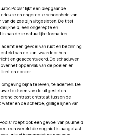
Wilt u zeker weten d
verzendofferte.
quatic Pools" lijkt een diepgaande 
impact maakt in uw 
terieuze en ongerepte schoonheid van 
van de zee zijn uitgesleten. De titel 
Laat uw gegevens a
elijkheid, een ongerepte en 
adviesgesprek.
is aan deze natuurlijke formaties.
ademt een gevoel van rust en bezinning 
gesteld aan de zon, waardoor hun 
rlicht en geaccentueerd. De schaduwen 
 over het oppervlak van de poelen en 
licht en donker.
jke omgeving bijna te leven, te ademen. De 
uwe texturen van de uitgesleten 
gerend contrast ontstaat tussen de 
water en de scherpe, grillige lijnen van 
c Pools" roept ook een gevoel van puurheid 
rt een wereld die nog niet is aangetast 
natuur in al haar pracht en eenvoud 