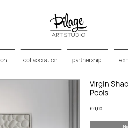
ion.
collaboration.
partnership.
exh
Virgin Sha
Pools
Prijs
€ 0,00
Ni