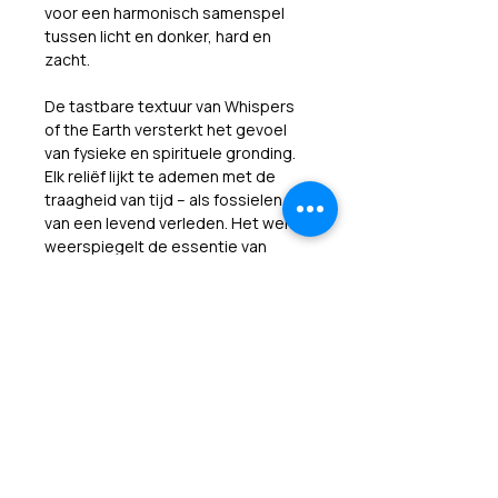
voor een harmonisch samenspel 
tussen licht en donker, hard en 
zacht.
De tastbare textuur van Whispers 
of the Earth versterkt het gevoel 
van fysieke en spirituele gronding. 
Elk reliëf lijkt te ademen met de 
traagheid van tijd – als fossielen 
van een levend verleden. Het werk 
weerspiegelt de essentie van 
innerlijke rust door middel van 
natuurlijke complexiteit, en 
herinnert ons aan de schoonheid 
van onderlinge verbondenheid en 
groei.
Dit schilderij is meer dan een 
visueel object – het is een stil 
monument van verstilling, dat 
herinnert aan de kracht van de 