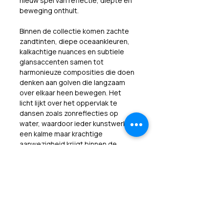
nieuw spel van reflectie, diepte en 
beweging onthult.
Binnen de collectie komen zachte 
zandtinten, diepe oceaankleuren, 
kalkachtige nuances en subtiele 
glansaccenten samen tot 
harmonieuze composities die doen 
denken aan golven die langzaam 
over elkaar heen bewegen. Het 
licht lijkt over het oppervlak te 
dansen zoals zonreflecties op 
water, waardoor ieder kunstwerk 
een kalme maar krachtige 
aanwezigheid krijgt binnen de 
ruimte.
De combinatie van verfijnde 
texturen, organische bewegingen 
en minimalistische elegantie roept 
een gevoel op van rust, vrijheid en 
verbondenheid met de natuur. 