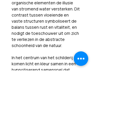
organische elementen de illusie 
van stromend water versterken. Dit 
contrast tussen vloeiende en 
vaste structuren symboliseert de 
balans tussen rust en vitaliteit, en 
nodigt de toeschouwer uit om zich 
te verliezen in de abstracte 
schoonheid van de natuur.
In het centrum van het schilderij 
komen licht en kleur samen in een 
hypnotiserend samenspel dat 
nieuwsgierigheid en verwondering 
oproept. De levendige tinten en 
speelse reflecties weerspiegelen 
niet alleen de dynamiek van water, 
maar ook de eindeloze 
mogelijkheden van verbeelding. 
"Dancing Water Pools" is daarmee 
niet alleen een visuele ervaring, 
maar ook een uitnodiging om de 