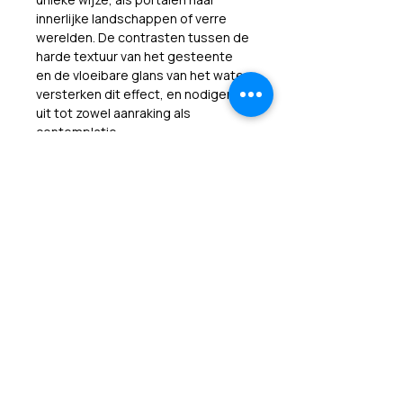
innerlijke landschappen of verre 
werelden. De contrasten tussen de 
harde textuur van het gesteente 
en de vloeibare glans van het water 
versterken dit effect, en nodigen 
uit tot zowel aanraking als 
contemplatie.
Cosmic Waterpools is een visuele 
meditatie op tijd, transformatie en 
de eindeloze creativiteit van 
natuurlijke krachten. Het werk 
nodigt uit om stil te staan bij de 
schoonheid van langzame 
verandering – en hoe zelfs binnen 
het kleinste bassin een 
oneindigheid kan schuilen.
Product informatie