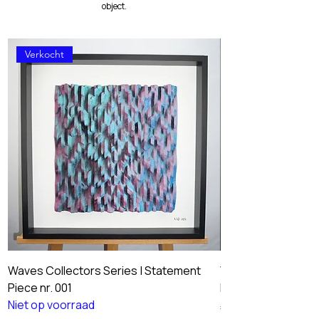
object.
Verkocht
Waves Collectors Series | Statement
Waves Collectors 
Piece nr. 001
Piece nr. 002
Niet op voorraad
Prijs
€ 299,95