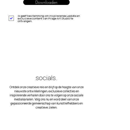
Downloaden
Ik geef toestemming om inspirerende update en
exclusieve content van Pilage Art Studio te
ontvangen.
socials.
Ontdek onze creatieve reis en blijf op de hoogte van onze
nieuwste ontwikkelingen, exclusieve collecties en
inspirerende verhalen door ons te volgen op onze sociale
mediakanalen. Volg ons nu en word deel van onze
gepassioneerde gemeenschap van kunstliefhebbers en
creatieve zielen.