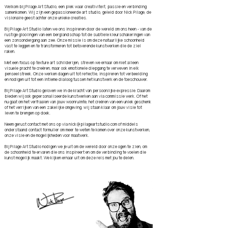
Welkom bij Pilage Art Studio, een plek waar creativiteit, passie en verbinding
samenkomen. Wij zijn een gepassioneerde art studio, geleid door Nick Pilage, de
visionaire geest achter onze unieke creaties.
Bij Pilage Art Studio laten we ons inspireren door de wereld om ons heen - van de
rustige glooiingen van een berglandschap tot de subtiele kleurschakeringen van
een zonsondergang aan zee. Onze missie is om deze natuurlijke schoonheid
vast te leggen en te transformeren tot betoverende kunstwerken die de ziel
raken.
Met een focus op texture art schilderijen, streven we ernaar om niet alleen
visuele pracht te creëren, maar ook emotionele diepgang te verweven in elk
penseelstreek. Onze werken dagen uit tot reflectie, inspireren tot verbeelding
en nodigen uit tot een intieme dialoog tussen het kunstwerk en de toeschouwer.
Bij Pilage Art Studio geloven we in de kracht van persoonlijke expressie. Daarom
bieden wij ook gepersonaliseerde kunstwerken aan via commissie werk. Of het
nu gaat om het verfraaien van jouw woonruimte, het creëren van een uniek geschenk
of het verrijken van een zakelijke omgeving, wij staan klaar om jouw visie tot
leven te brengen op doek.
Neem gerust contact met ons op via
nick@pilageartstudio.com
of middels
onderstaand contact formulier om meer te weten te komen over onze kunstwerken,
onze visie en de mogelijkheden voor maatwerk.
Bij Pilage Art Studio nodigen we je uit om de wereld door onze ogen te zien, om
de schoonheid te ervaren die ons inspireert en om de verbinding te voelen die
kunst mogelijk maakt. We kijken ernaar uit om deze reis met jou te delen.