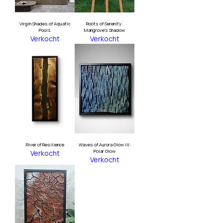
Virgin Shades of Aquatic
Roots of Serenity:
Pools
Mangrove's Shadow
Verkocht
Verkocht
River of Resilience
Waves of Aurora Glow III:
Polar Glow
Verkocht
Verkocht