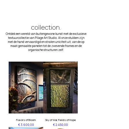
collection.
Ontdek een wereld van buitengewone kunst met de exclusieve
textuurcollectie van Pilage Art Studio. Al onze stukken zijn
met de hand vervaardigd en stralen uniciteit uit, van de op
maat gemaakte panelen tot de zwevende frames en de
organische structuren zelf.
Flavors of Bloom
Sky of War, Fields of Hope
Prijs
Prijs
€ 3.600,00
€ 2.450,00