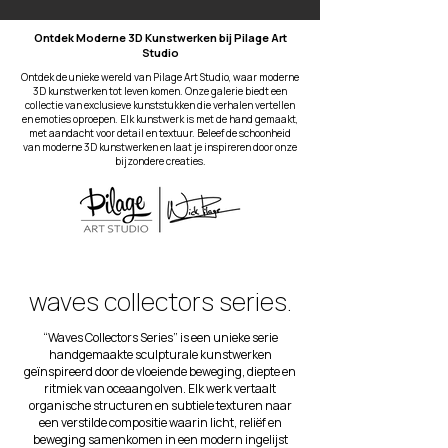
Ontdek Moderne 3D Kunstwerken bij Pilage Art
Studio
Ontdek de unieke wereld van Pilage Art Studio, waar moderne
3D kunstwerken tot leven komen. Onze galerie biedt een
collectie van exclusieve kunststukken die verhalen vertellen
en emoties oproepen. Elk kunstwerk is met de hand gemaakt,
met aandacht voor detail en textuur. Beleef de schoonheid
van moderne 3D kunstwerken en laat je inspireren door onze
bijzondere creaties.
waves collectors series.
“Waves Collectors Series” is een unieke serie
handgemaakte sculpturale kunstwerken
geïnspireerd door de vloeiende beweging, diepte en
ritmiek van oceaangolven. Elk werk vertaalt
organische structuren en subtiele texturen naar
een verstilde compositie waarin licht, reliëf en
beweging samenkomen in een modern ingelijst