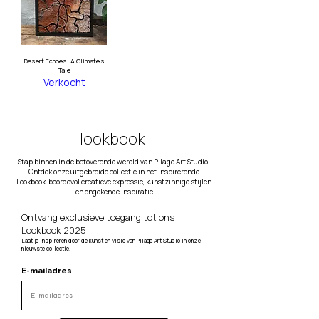
Desert Echoes: A Climate's
Tale
Verkocht
lookbook.
Stap binnen in de betoverende wereld van Pilage Art Studio:
Ontdek onze uitgebreide collectie in het inspirerende
Lookbook, boordevol creatieve expressie, kunstzinnige stijlen
en ongekende inspiratie
Ontvang exclusieve toegang tot ons
Lookbook 2025
Laat je inspireren door de kunst en visie van Pilage Art Studio in onze
nieuwste collectie.
E-mailadres